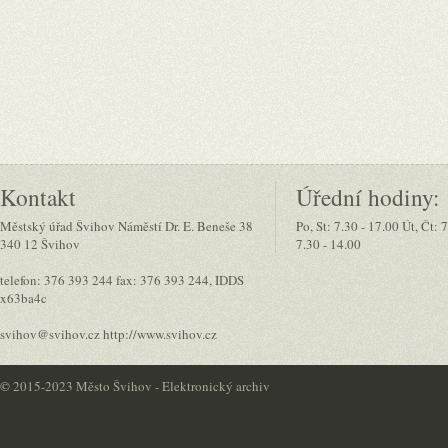
Kontakt
Úřední hodiny:
Městský úřad Švihov Náměstí Dr. E. Beneše 38
Po, St: 7.30 - 17.00 Út, Čt: 
340 12 Švihov
7.30 - 14.00
telefon: 376 393 244 fax: 376 393 244, IDDS
x63ba4c
svihov@svihov.cz http://www.svihov.cz
©
2015-2023 Město Švihov - Elektronický archiv