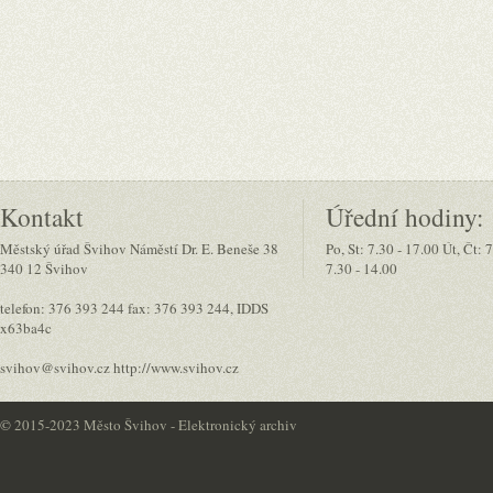
Kontakt
Úřední hodiny:
Městský úřad Švihov Náměstí Dr. E. Beneše 38
Po, St: 7.30 - 17.00 Út, Čt: 
340 12 Švihov
7.30 - 14.00
telefon: 376 393 244 fax: 376 393 244, IDDS
x63ba4c
svihov@svihov.cz http://www.svihov.cz
©
2015-2023 Město Švihov - Elektronický archiv