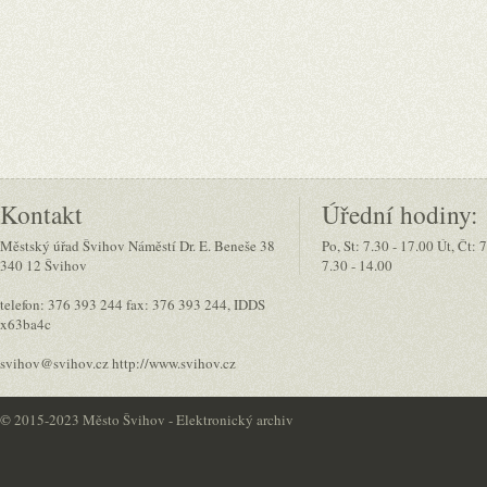
Kontakt
Úřední hodiny:
Městský úřad Švihov Náměstí Dr. E. Beneše 38
Po, St: 7.30 - 17.00 Út, Čt: 
340 12 Švihov
7.30 - 14.00
telefon: 376 393 244 fax: 376 393 244, IDDS
x63ba4c
svihov@svihov.cz http://www.svihov.cz
©
2015-2023 Město Švihov - Elektronický archiv