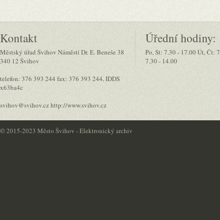
Kontakt
Úřední hodiny:
Městský úřad Švihov Náměstí Dr. E. Beneše 38
Po, St: 7.30 - 17.00 Út, Čt: 
340 12 Švihov
7.30 - 14.00
telefon: 376 393 244 fax: 376 393 244, IDDS
x63ba4c
svihov@svihov.cz http://www.svihov.cz
©
2015-2023 Město Švihov - Elektronický archiv