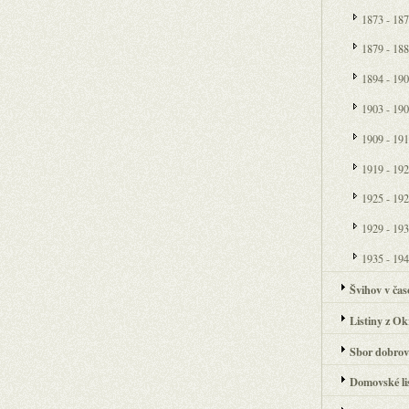
1873 - 18
1879 - 18
1894 - 19
1903 - 19
1909 - 19
1919 - 19
1925 - 19
1929 - 19
1935 - 19
Švihov v časo
Listiny z Ok
Sbor dobrov
Domovské lis