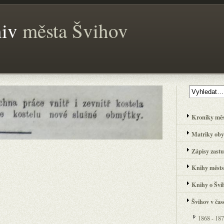
hiv
města Švihov
Kroniky města
Matriky obyv
Zápisy zastup
Knihy městsk
Knihy o Švih
Švihov v čas
1868 - 18