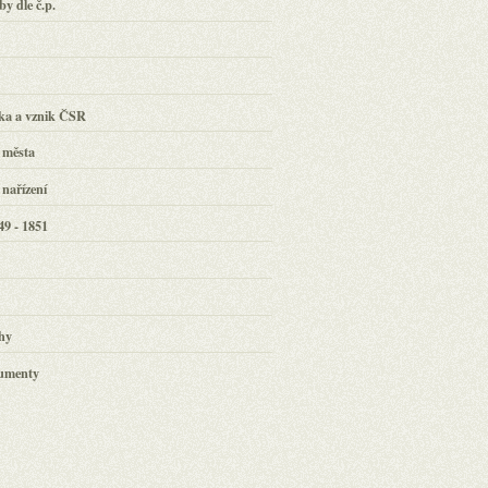
y dle č.p.
y
lka a vznik ČSR
 města
nařízení
9 - 1851
rhy
umenty