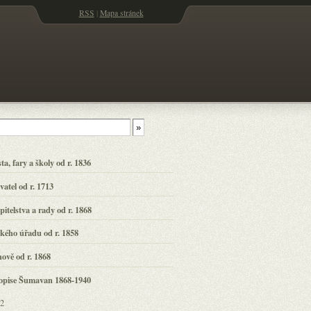
RSS
|
Mapa stránek
, fary a školy od r. 1836
atel od r. 1713
itelstva a rady od r. 1868
ého úřadu od r. 1858
ově od r. 1868
opise Šumavan 1868-1940
72