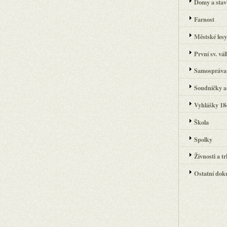
Domy a stavb
Farnost
Městské les
První sv. vá
Samospráva
Soudničky a 
Vyhlášky 184
Škola
Spolky
Živnosti a t
Ostatní dok