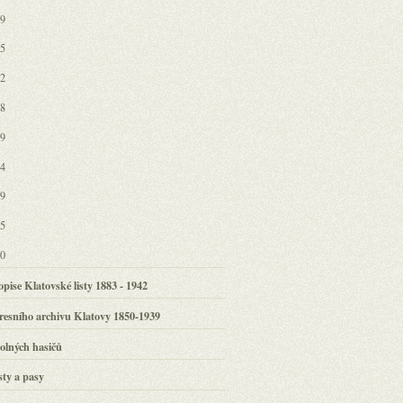
79
85
02
08
19
24
29
35
40
pise Klatovské listy 1883 - 1942
resního archivu Klatovy 1850-1939
olných hasičů
ty a pasy