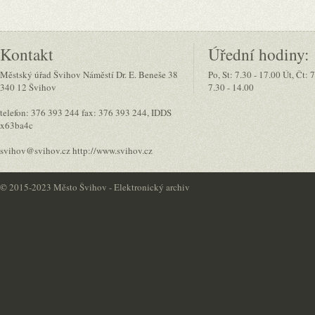
Kontakt
Úřední hodiny:
Městský úřad Švihov Náměstí Dr. E. Beneše 38
Po, St: 7.30 - 17.00 Út, Čt: 
340 12 Švihov
7.30 - 14.00
telefon: 376 393 244 fax: 376 393 244, IDDS
x63ba4c
svihov@svihov.cz http://www.svihov.cz
©
2015-2023 Město Švihov - Elektronický archiv