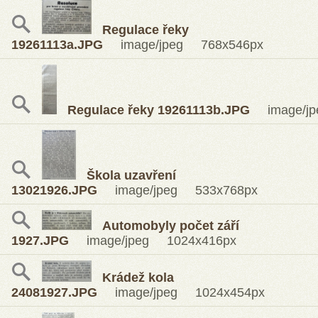
Regulace řeky
19261113a.JPG
image/jpeg 768x546px
Regulace řeky 19261113b.JPG
image/jp
Škola uzavření
13021926.JPG
image/jpeg 533x768px
Automobyly počet září
1927.JPG
image/jpeg 1024x416px
Krádež kola
24081927.JPG
image/jpeg 1024x454px