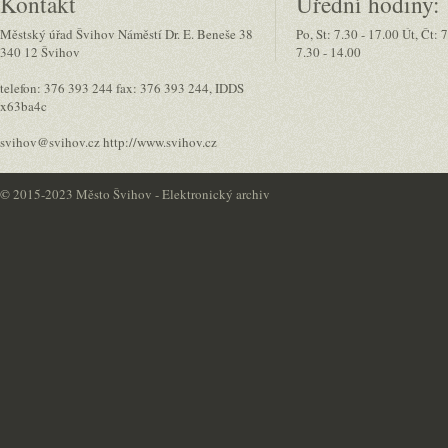
Kontakt
Úřední hodiny:
Městský úřad Švihov Náměstí Dr. E. Beneše 38
Po, St: 7.30 - 17.00 Út, Čt: 
340 12 Švihov
7.30 - 14.00
telefon: 376 393 244 fax: 376 393 244, IDDS
x63ba4c
svihov@svihov.cz http://www.svihov.cz
©
2015-2023 Město Švihov - Elektronický archiv