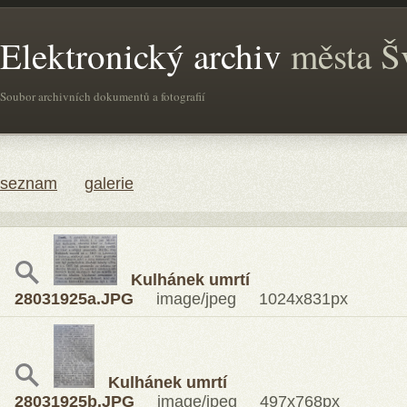
Elektronický archiv
města Š
Soubor archivních dokumentů a fotografií
seznam
galerie
Kulhánek umrtí
28031925a.JPG
image/jpeg 1024x831px
Kulhánek umrtí
28031925b.JPG
image/jpeg 497x768px