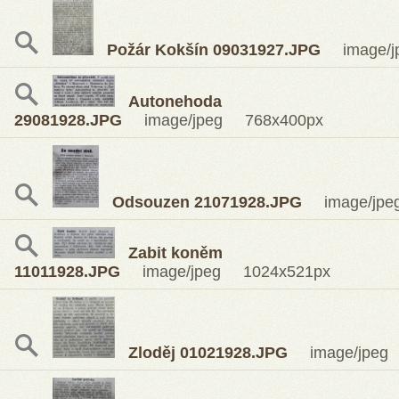
Požár Kokšín 09031927.JPG
image/j
Autonehoda
29081928.JPG
image/jpeg 768x400px
Odsouzen 21071928.JPG
image/jpe
Zabit koněm
11011928.JPG
image/jpeg 1024x521px
Zloděj 01021928.JPG
image/jpeg 