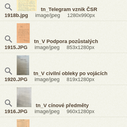
tn_Telegram vznik ČSR
1918b.jpg
image/jpeg 1280x990px
tn_V Podpora pozůstalých
1915.JPG
image/jpeg 853x1280px
tn_V civilní obleky po vojácích
1920.JPG
image/jpeg 819x1280px
tn_V cínové předměty
1916.JPG
image/jpeg 960x1280px