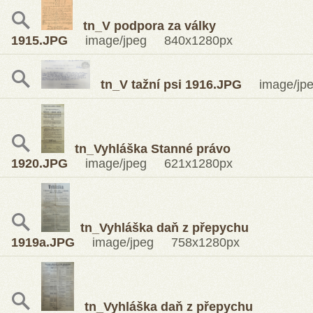
tn_V podpora za války
1915.JPG
image/jpeg 840x1280px
tn_V tažní psi 1916.JPG
image/jpe
tn_Vyhláška Stanné právo
1920.JPG
image/jpeg 621x1280px
tn_Vyhláška daň z přepychu
1919a.JPG
image/jpeg 758x1280px
tn_Vyhláška daň z přepychu