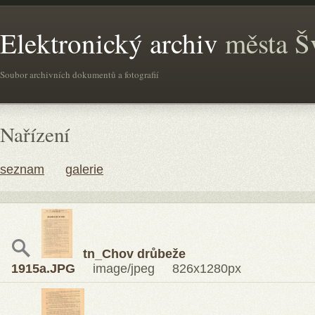
Elektronický archiv
města Š
Soubor archivních dokumentů a fotografií
Nařízení
seznam
galerie
tn_Chov drůbeže
1915a.JPG
image/jpeg 826x1280px