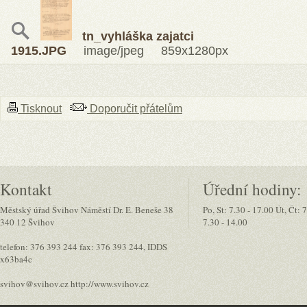
tn_vyhláška zajatci
1915.JPG
image/jpeg 859x1280px
Tisknout
Doporučit přátelům
Kontakt
Úřední hodiny:
Městský úřad Švihov Náměstí Dr. E. Beneše 38
Po, St: 7.30 - 17.00 Út, Čt: 
340 12 Švihov
7.30 - 14.00
telefon: 376 393 244 fax: 376 393 244, IDDS
x63ba4c
svihov@svihov.cz http://www.svihov.cz