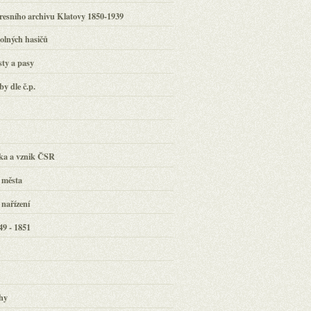
resního archivu Klatovy 1850-1939
olných hasičů
ty a pasy
y dle č.p.
y
lka a vznik ČSR
 města
nařízení
9 - 1851
rhy