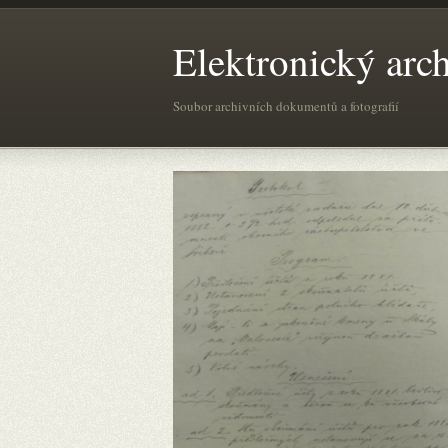
Elektronický arc
Soubor archivních dokumentů a fotografií