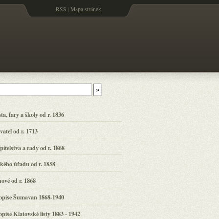
RSS
|
Mapa stránek
, fary a školy od r. 1836
atel od r. 1713
itelstva a rady od r. 1868
ého úřadu od r. 1858
ově od r. 1868
opise Šumavan 1868-1940
pise Klatovské listy 1883 - 1942