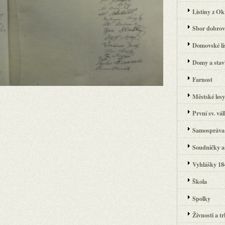
Listiny z Ok
Sbor dobrov
Domovské lis
Domy a stavb
Farnost
Městské les
První sv. vá
Samospráva
Soudničky a 
Vyhlášky 184
Škola
Spolky
Živnosti a t