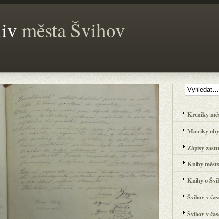
hiv
města Švihov
Kroniky města
Matriky obyv
Zápisy zastup
Knihy městsk
Knihy o Švih
Švihov v čas
Švihov v časo